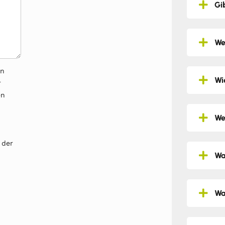
Gi
We
en
Wi
r
en
We
 der
Wa
Wa