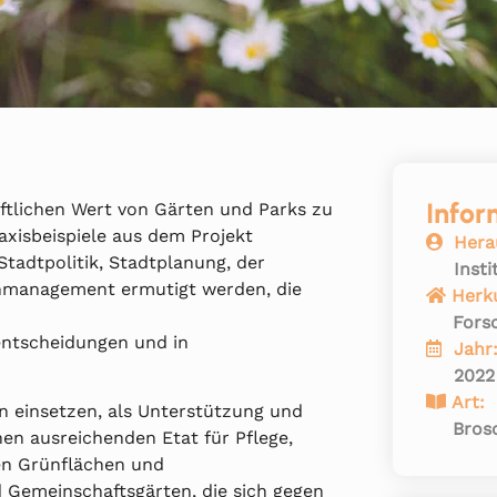
Infor
aftlichen Wert von Gärten und Parks zu
axisbeispiele aus dem Projekt
Hera
tadtpolitik, Stadtplanung, der
Inst
management ermutigt werden, die
Herk
Fors
entscheidungen und in
Jahr
2022
Art:
rün einsetzen, als Unterstützung und
Bros
nen ausreichenden Etat für Pflege,
en Grünflächen und
Gemeinschaftsgärten, die sich gegen