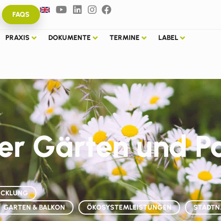
FAQS
PRAXIS
DOKUMENTE
TERMINE
LABEL
er Gärten und P
ICKLUNG
GARTEN & BALKON
ÖKOSYSTEMLEISTUNGEN
STADTN