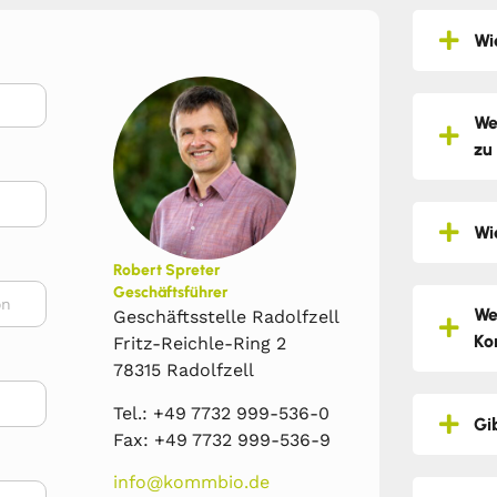
Wi
We
zu
Wi
Robert Spreter
Geschäftsführer
We
Geschäftsstelle Radolfzell
Ko
Fritz-Reichle-Ring 2
78315 Radolfzell
Tel.: +49 7732 999-536-0
Gi
Fax: +49 7732 999-536-9
info@kommbio.de