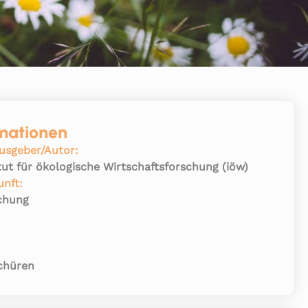
mationen
usgeber/Autor:
itut für ökologische Wirtschaftsforschung (iöw)
unft:
chung
:
chüren