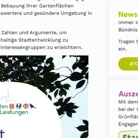
 Bebauung ihrer Gartenflächen
Newsl
benswertere und gesündere Umgebung in
Immer i
Bündnis
n, Zahlen und Argumente, um
hhaltige Stadtentwicklung zu
Tragen S
Interessengruppen zu erleichtern.
ein.
JET
Ausze
Mit dem
bei der
Grünflä
Engagem