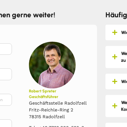
hnen gerne weiter!
Häufig
Wi
We
zu
Wi
Robert Spreter
Geschäftsführer
We
Geschäftsstelle Radolfzell
Ko
Fritz-Reichle-Ring 2
78315 Radolfzell