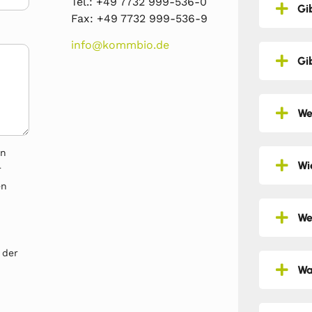
Tel.: +49 7732 999-536-0
Gi
Fax: +49 7732 999-536-9
info@kommbio.de
Gi
We
en
Wi
r
en
We
 der
Wa