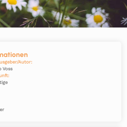
mationen
usgeber/Autor:
o Voss
unft:
tige
:
er