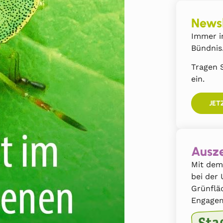
Newsl
Immer i
Bündnis
Tragen S
ein.
JET
Ausze
Mit dem
bei der
Grünflä
Engagem