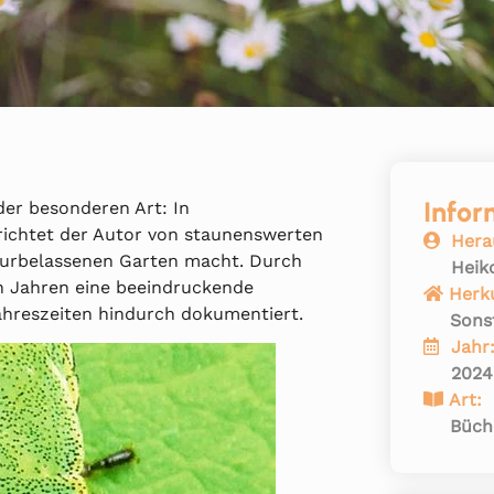
Infor
er besonderen Art: In
ichtet der Autor von staunenswerten
Hera
aturbelassenen Garten macht. Durch
Heik
n Jahren eine beeindruckende
Herk
Jahreszeiten hindurch dokumentiert.
Sons
Jahr
2024
Art:
Büch