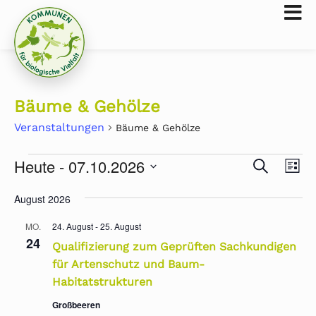
Bäume & Gehölze
Veranstaltungen
Bäume & Gehölze
Heute
 - 
07.10.2026
Ver
Veran
SUCHE
LISTE
Ans
Datum
Suche
wählen.
Nav
August 2026
und
MO.
24. August
-
25. August
24
Qualifizierung zum Geprüften Sachkundigen
Ansich
für Artenschutz und Baum-
Naviga
Habitatstrukturen
Großbeeren