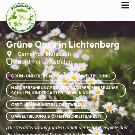
Grüne Oase in Lichtenberg
Gemeinde Morsbach
Nordrhein-Westfalen
GRÜN- UND FREIFLÄCHEN
UMWELTBILDUNG
NATURERFAHRUNGSRÄUME, NATURERLEBNISRÄUME,
SCHULEN, KINDERGÄRTEN, KITAS, KINDER
OBST, -BÄUME & STREUOBSTWIESEN
UMWELTBILDUNG & ÖFFENTLICHKEITSARBEIT
Die
Verantwortung für den Inhalt der Praxisbeispiele und
[