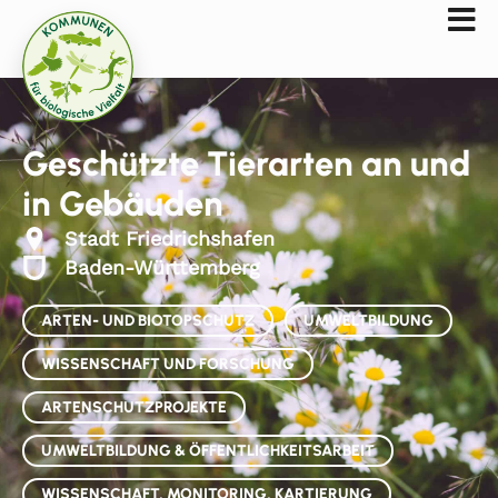
Geschützte Tierarten an und
in Gebäuden
Stadt Friedrichshafen
Baden-Württemberg
ARTEN- UND BIOTOPSCHUTZ
UMWELTBILDUNG
WISSENSCHAFT UND FORSCHUNG
ARTENSCHUTZPROJEKTE
UMWELTBILDUNG & ÖFFENTLICHKEITSARBEIT
WISSENSCHAFT, MONITORING, KARTIERUNG