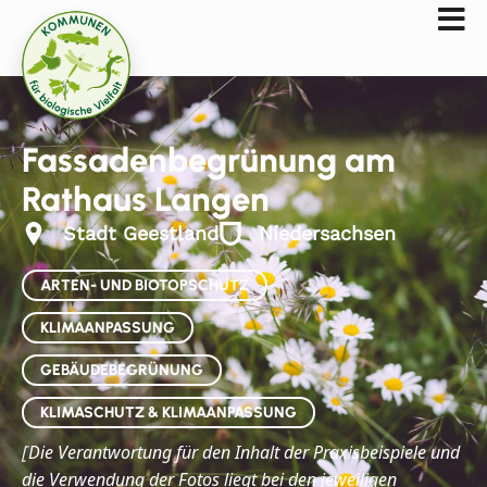
Fassadenbegrünung am
Rathaus Langen
Stadt Geestland
Niedersachsen
ARTEN- UND BIOTOPSCHUTZ
KLIMAANPASSUNG
GEBÄUDEBEGRÜNUNG
KLIMASCHUTZ & KLIMAANPASSUNG
Die
Verantwortung für den Inhalt der Praxisbeispiele und
[
die Verwendung der Fotos liegt bei den jeweiligen