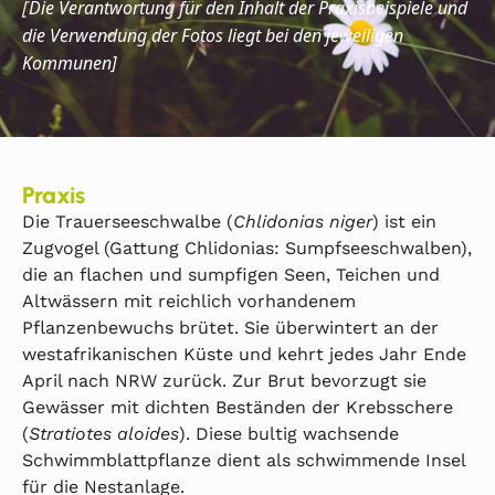
Die
Verantwortung für den Inhalt der Praxisbeispiele und
[
die Verwendung der Fotos liegt bei den jeweiligen
Kommunen]
Praxis
Die Trauerseeschwalbe (
Chlidonias niger
) ist ein
Zugvogel (Gattung Chlidonias: Sumpfseeschwalben),
die an flachen und sumpfigen Seen, Teichen und
Altwässern mit reichlich vorhandenem
Pflanzenbewuchs brütet. Sie überwintert an der
westafrikanischen Küste und kehrt jedes Jahr Ende
April nach NRW zurück. Zur Brut bevorzugt sie
Gewässer mit dichten Beständen der Krebsschere
(
Stratiotes aloides
). Diese bultig wachsende
Schwimmblattpflanze dient als schwimmende Insel
für die Nestanlage.