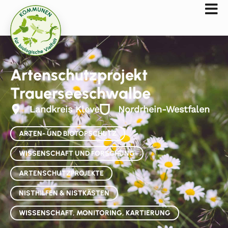
Artenschutzprojekt
Trauerseeschwalbe
Landkreis Kleve
Nordrhein-Westfalen
ARTEN- UND BIOTOPSCHUTZ
WISSENSCHAFT UND FORSCHUNG
ARTENSCHUTZPROJEKTE
NISTHILFEN & NISTKÄSTEN
WISSENSCHAFT, MONITORING, KARTIERUNG