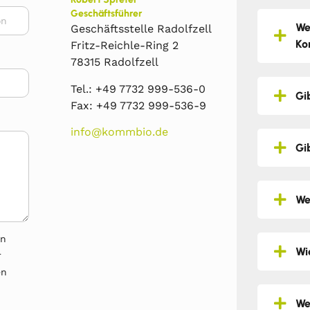
Geschäftsführer
We
Geschäftsstelle Radolfzell
Ko
Fritz-Reichle-Ring 2
78315 Radolfzell
Tel.: +49 7732 999-536-0
Gi
Fax: +49 7732 999-536-9
info@kommbio.de
Gi
We
en
Wi
r
en
We