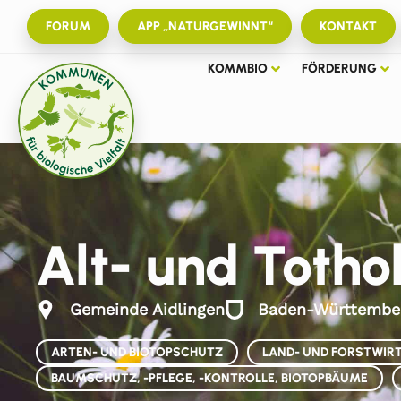
FORUM
APP „NATURGEWINNT“
KONTAKT
KOMMBIO
FÖRDERUNG
Alt- und Toth
Gemeinde Aidlingen
Baden-Württembe
ARTEN- UND BIOTOPSCHUTZ
LAND- UND FORSTWIR
BAUMSCHUTZ, -PFLEGE, -KONTROLLE, BIOTOPBÄUME