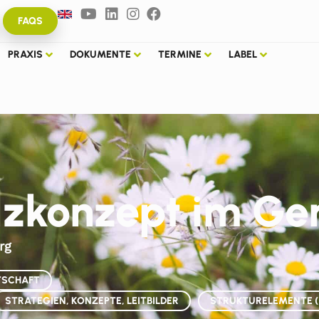
FAQS
PRAXIS
DOKUMENTE
TERMINE
LABEL
olzkonzept im G
rg
TSCHAFT
STRATEGIEN, KONZEPTE, LEITBILDER
STRUKTURELEMENTE (