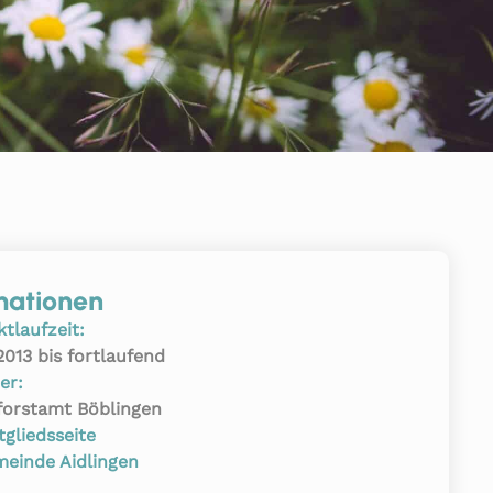
mationen
ktlaufzeit:
2013 bis fortlaufend
er:
forstamt Böblingen
tgliedsseite
einde Aidlingen