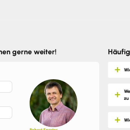
hnen gerne weiter!
Häufig
Wi
We
zu
Wi
Robert Spreter