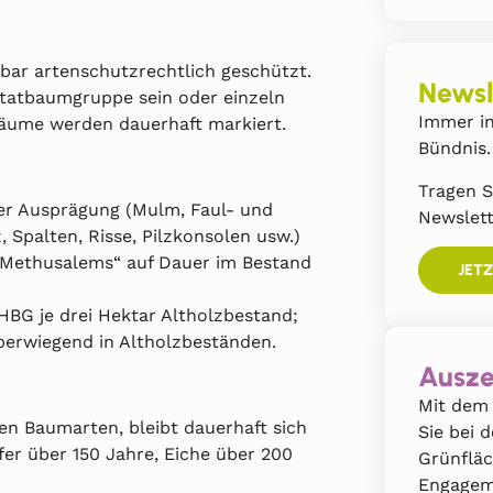
ar artenschutzrechtlich geschützt.
Newsl
bitatbaumgruppe sein oder einzeln
Immer in
äume werden dauerhaft markiert.
Bündnis.
Tragen S
er Ausprägung (Mulm, Faul- und
Newslett
 Spalten, Risse, Pilzkonsolen usw.)
s „Methusalems“ auf Dauer im Bestand
JET
HBG je drei Hektar Altholzbestand;
berwiegend in Altholzbeständen.
Ausze
Mit dem 
en Baumarten, bleibt dauerhaft sich
Sie bei 
fer über 150 Jahre, Eiche über 200
Grünflä
Engagem