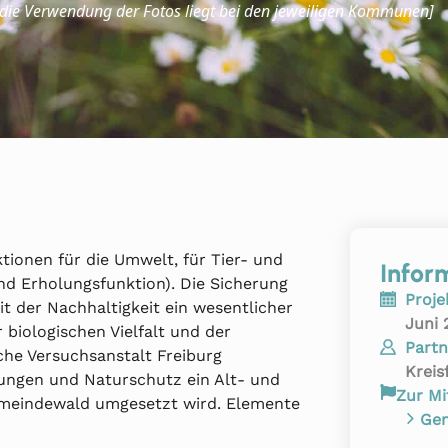
 die Verwendung der Fotos liegt bei den jeweiligen Kommunen]
ktionen für die Umwelt, für Tier- und
Infor
d Erholungsfunktion). Die Sicherung
Proje
it der Nachhaltigkeit ein wesentlicher
Juni 
biologischen Vielfalt und der
Partn
che Versuchsanstalt Freiburg
Kreis
ngen und Naturschutz ein Alt- und
Zur Mi
Gemeindewald umgesetzt wird. Elemente
Gem