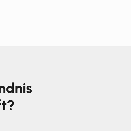
ndnis
ft?