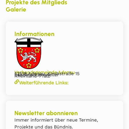
Projekte des Mitglieds
Galerie
Informationen
Verbandsgemeinde Adenau
53518 Adenau, Kirchstraße 15
Landkreis Ahrweiler
Rheinland-Pfalz
Weiterführende Links:
Newsletter abonnieren
Immer informiert über neue Termine,
Projekte und das Bündnis.