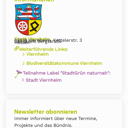
Stadt Viernheim
68519 Viernheim, Kettelerstr. 3
Landkreis Bergstraße
Hessen
Weiterführende Links:
Viernheim
Biodiversitätskommune Viernheim
Teilnahme Label "StadtGrün naturnah":
Stadt Viernheim
Newsletter abonnieren
Immer informiert über neue Termine,
Projekte und das Bündnis.