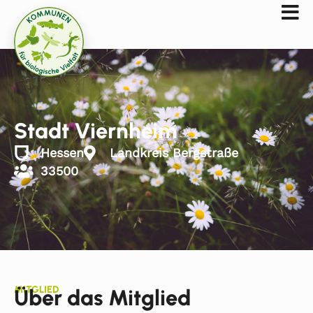
Stadt Viernheim
Hessen
Landkreis Bergstraße
33500
MITGLIED
Über das Mitglied