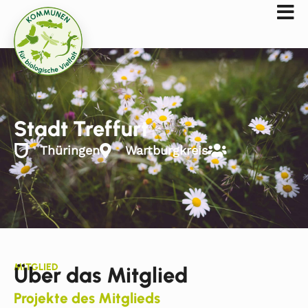
Stadt Treffurt
Thüringen
Wartburgkreis
MITGLIED
Über das Mitglied
Projekte des Mitglieds