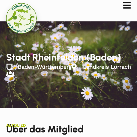
Stadt Rheinfelden (Baden)
Baden-Württemberg
Landkreis Lörrach
MITGLIED
Über das Mitglied