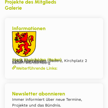
Projekte des Mitglieds
Galerie
Informationen
Stadt Rheinfelden (Baden)
79618 Rheinfelden (Baden), Kirchplatz 2
Landkreis Lörrach
Baden-Württemberg
Weiterführende Links:
Newsletter abonnieren
Immer informiert über neue Termine,
Projekte und das Bündnis.