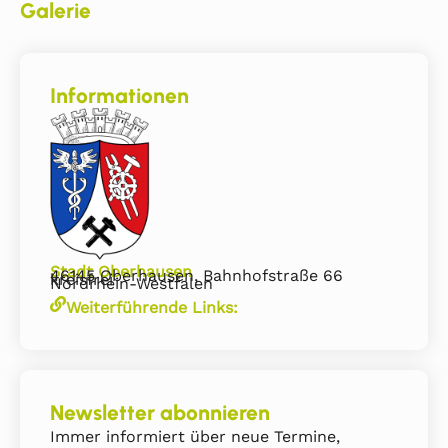
Galerie
Informationen
Stadt Oberhausen
46145 Oberhausen, Bahnhofstraße 66
kreisfrei
Nordrhein-Westfalen
Weiterführende Links:
Newsletter abonnieren
Immer informiert über neue Termine,