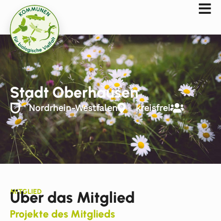
Stadt Oberhausen
Nordrhein-Westfalen
kreisfrei
MITGLIED
Über das Mitglied
Projekte des Mitglieds