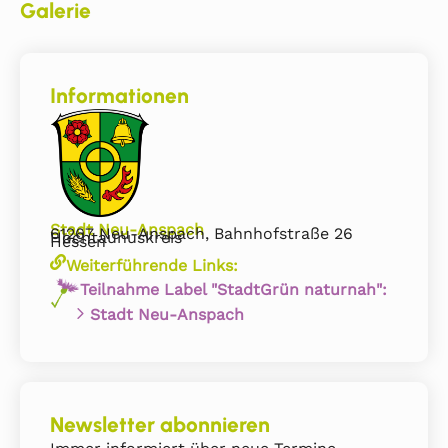
Galerie
Informationen
Stadt Neu-Anspach
61267 Neu-Anspach, Bahnhofstraße 26
Hochtaunuskreis
Hessen
Weiterführende Links:
Teilnahme Label "StadtGrün naturnah":
Stadt Neu-Anspach
Newsletter abonnieren