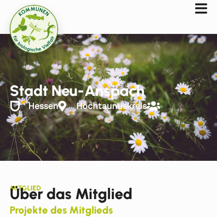
Stadt Neu-Anspach
Hessen
Hochtaunuskreis
MITGLIED
Über das Mitglied
Projekte des Mitglieds