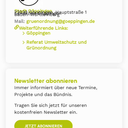
Stadt Göppingen
73033 Göppingen, Hauptstraße 1
Landkreis Göppingen
Baden-Württemberg
Mail:
gruenordnung@goeppingen.de
Weiterführende Links:
Göppingen
Referat Umweltschutz und
Grünordnung
Newsletter abonnieren
Immer informiert über neue Termine,
Projekte und das Bündnis.
Tragen Sie sich jetzt für unseren
kostenfreien Newsletter ein.
JETZT ABONNIEREN