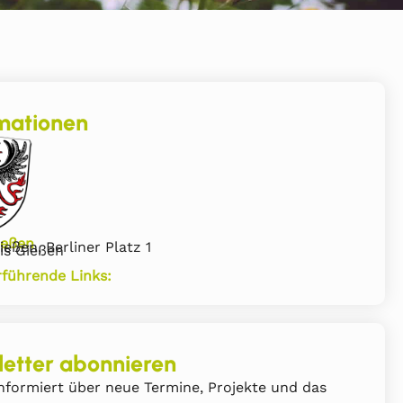
mationen
ießen
eßen, Berliner Platz 1
is Gießen
rführende Links:
etter abonnieren
nformiert über neue Termine, Projekte und das