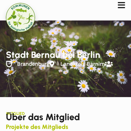
Stadt Bernau bei Berlin
Brandenburg
Landkreis Barnim
MITGLIED
Über das Mitglied
Projekte des Mitglieds