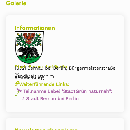
Galerie
Informationen
Stadt Bernau bei Berlin
16321 Bernau bei Berlin, Bürgermeisterstraße
25
Landkreis Barnim
Brandenburg
Weiterführende Links:
Teilnahme Label "StadtGrün naturnah":
Stadt Bernau bei Berlin