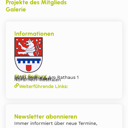
Projekte des Mitglieds
Galerie
Informationen
Stadt Bedburg
50181 Bedburg, Am Rathaus 1
Rhein-Erft-Kreis
Nordrhein-Westfalen
Weiterführende Links:
Newsletter abonnieren
Immer informiert über neue Termine,