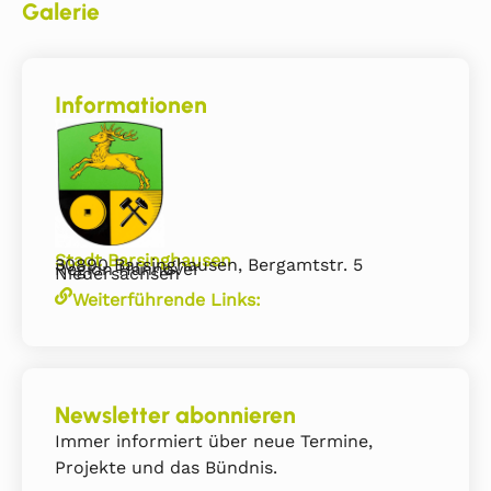
Galerie
Informationen
Stadt Barsinghausen
30890 Barsinghausen, Bergamtstr. 5
Region Hannover
Niedersachsen
Weiterführende Links:
Newsletter abonnieren
Immer informiert über neue Termine,
Projekte und das Bündnis.