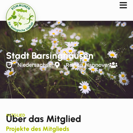
Stadt Barsinghausen
Niedersachsen
Region Hannover
MITGLIED
Über das Mitglied
Projekte des Mitglieds