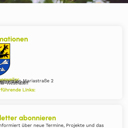
mationen
aesweiler
aesweiler, Mariastraße 2
egion Aachen
in-Westfalen
rführende Links:
etter abonnieren
nformiert über neue Termine, Projekte und das