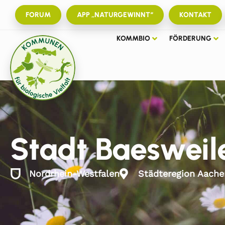
FORUM
APP „NATURGEWINNT“
KONTAKT
KOMMBIO
FÖRDERUNG
Stadt Baesweil
Nordrhein-Westfalen
Städteregion Aache