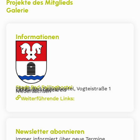
Projekte des Mitglieds
Galerie
Informationen
Stadt Bad Fallingbostel
29683 Bad Fallingbostel, Vogteistraße 1
Landkreis Heidekreis
Niedersachsen
Weiterführende Links:
Newsletter abonnieren
Immer informiert über neue Termine,