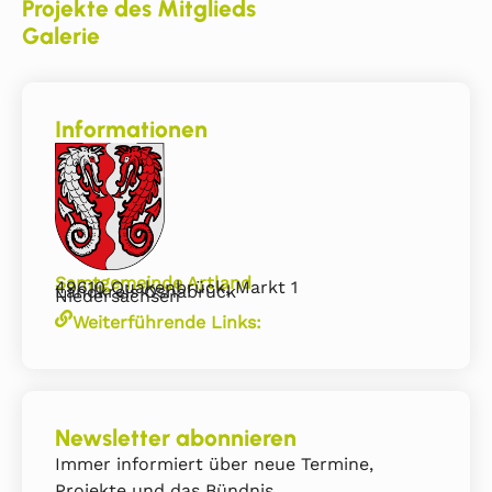
Projekte des Mitglieds
Galerie
Informationen
Samtgemeinde Artland
49610 Quakenbrück, Markt 1
Landkreis Osnabrück
Niedersachsen
Weiterführende Links:
Newsletter abonnieren
Immer informiert über neue Termine,
Projekte und das Bündnis.