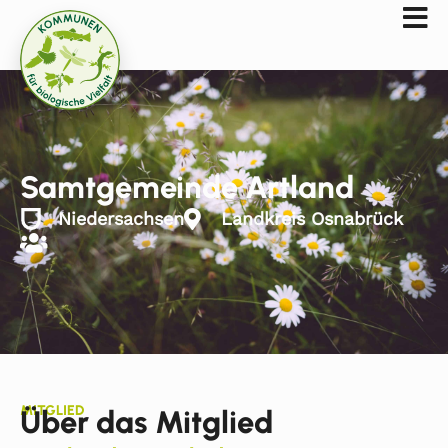
Samtgemeinde Artland
Niedersachsen
Landkreis Osnabrück
MITGLIED
Über das Mitglied