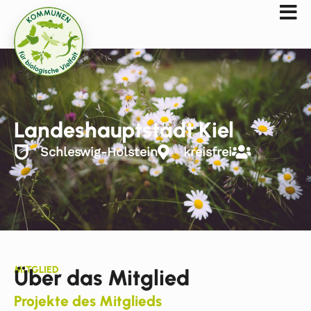
Landeshauptstadt Kiel
Schleswig-Holstein
kreisfrei
MITGLIED
Über das Mitglied
Projekte des Mitglieds