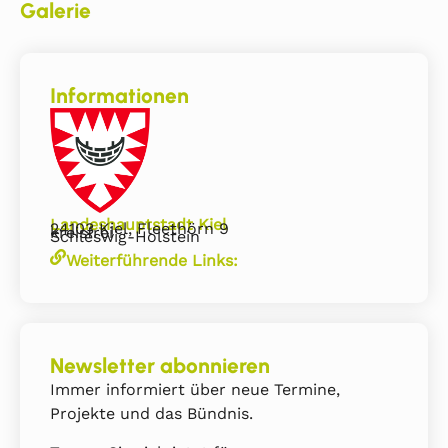
Galerie
Informationen
Landeshauptstadt Kiel
24103 Kiel, Fleethörn 9
kreisfrei
Schleswig-Holstein
Weiterführende Links:
Newsletter abonnieren
Immer informiert über neue Termine,
Projekte und das Bündnis.