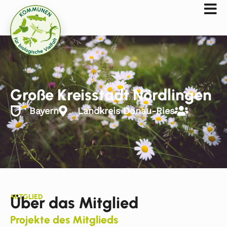
Große Kreisstadt Nördlingen
Bayern
Landkreis Donau-Ries
MITGLIED
Über das Mitglied
Projekte des Mitglieds