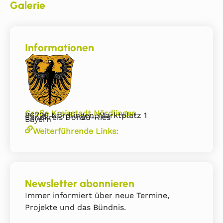
Galerie
Informationen
Große Kreisstadt Nördlingen
86720 Nördlingen, Marktplatz 1
Landkreis Donau-Ries
Bayern
Weiterführende Links:
Newsletter abonnieren
Immer informiert über neue Termine,
Projekte und das Bündnis.