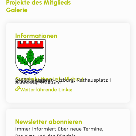
Projekte des Mitglieds
Galerie
Informationen
Gemeinde Henstedt-Ulzburg
24558 Henstedt-Ulzburg, Rathausplatz 1
Kreis Segeberg
Schleswig-Holstein
Weiterführende Links:
Newsletter abonnieren
Immer informiert über neue Termine,