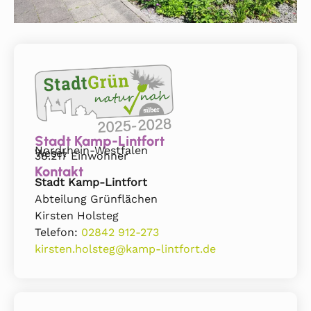
Stadt Kamp-Lintfort
Nordrhein-Westfalen
Wesel
38.217 Einwohner
Kontakt
Stadt Kamp-Lintfort
Abteilung Grünflächen
Kirsten Holsteg
Telefon:
02842 912-273
kirsten.holsteg@kamp-lintfort.de