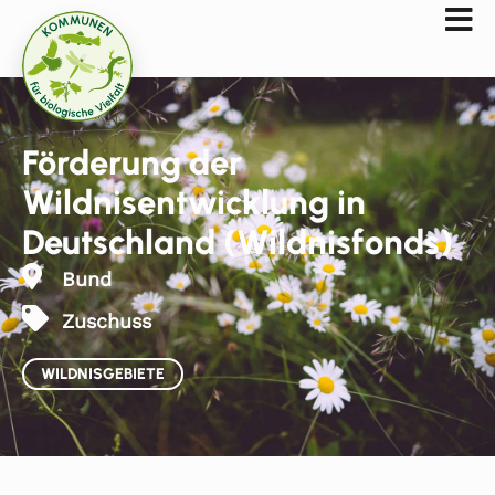
Förderung der
Wildnisentwicklung in
Deutschland (Wildnisfonds)
Bund
Zuschuss
WILDNISGEBIETE