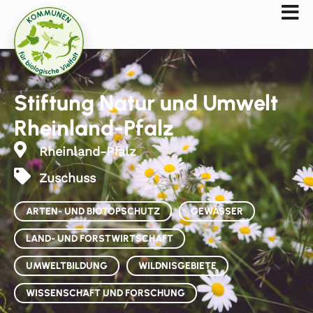
Stiftung Natur und Umwelt
Rheinland-Pfalz
Rheinland-Pfalz
Zuschuss
ARTEN- UND BIOTOPSCHUTZ
GEWÄSSER
LAND- UND FORSTWIRTSCHAFT
UMWELTBILDUNG
WILDNISGEBIETE
WISSENSCHAFT UND FORSCHUNG