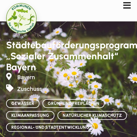
Städtebauförderungsprogra
„Sozialer Zusammenhalt“
Bayern
Bayern
Zuschuss
GEWÄSSER
GRÜN- UND FREIFLÄCHEN
KLIMAANPASSUNG
NATÜRLICHER KLIMASCHUTZ
REGIONAL- UND STADTENTWICKLUNG