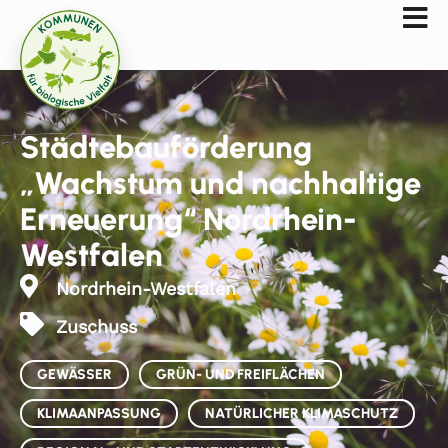
Städtebauförderung
„Wachstum und nachhaltige
Erneuerung“ Nordrhein-
Westfalen
Nordrhein-Westfalen
Zuschuss
GEWÄSSER
GRÜN- UND FREIFLÄCHEN
KLIMAANPASSUNG
NATÜRLICHER KLIMASCHUTZ