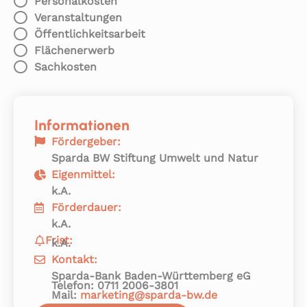
Personalkosten
Veranstaltungen
Öffentlichkeitsarbeit
Flächenerwerb
Sachkosten
Informationen
Fördergeber:
Sparda BW Stiftung Umwelt und Natur
Eigenmittel:
k.A.
Förderdauer:
k.A.
Frist:
k.A.
Kontakt:
Sparda-Bank Baden-Württemberg eG
Telefon: 0711 2006-3801
Mail:
marketing@sparda-bw.de