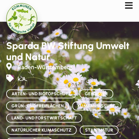
Sparda BW Stiftung Umwelt
und Natur
Baden-Württemberg
k.A.
ARTEN- UND BIOTOPSCHUTZ
GEWÄSSER
GRÜN- UND FREIFLÄCHEN
KLIMAANPASSUNG
LAND- UND FORSTWIRTSCHAFT
NATÜRLICHER KLIMASCHUTZ
STADTNATUR