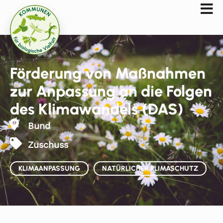
Förderung von Maßnahmen
zur Anpassung an die Folgen
des Klimawandels (DAS)
Bund
Zuschuss
KLIMAANPASSUNG
NATÜRLICHER KLIMASCHUTZ