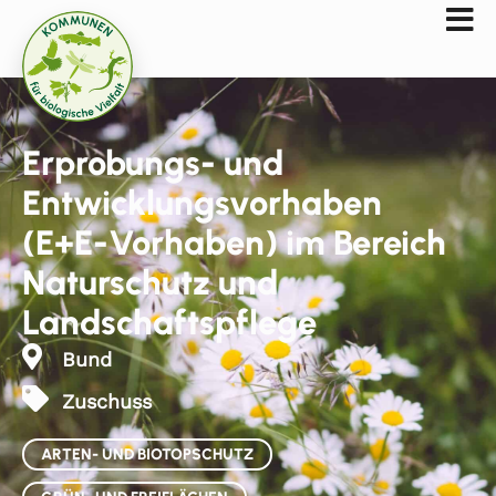
Erprobungs- und
Entwicklungsvorhaben
(E+E-Vorhaben) im Bereich
Naturschutz und
Landschaftspflege
Bund
Zuschuss
ARTEN- UND BIOTOPSCHUTZ