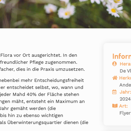
Infor
 Flora vor Ort ausgerichtet. In den
enfreundlicher Pflege zugenommen.
Hera
acher, dies in die Praxis umzusetzen.
De V
Herk
nebenbei mehr Entscheidungsfreiheit
Ande
euer entscheidet selbst, wo, wann und
Jahr
i jeder Mahd 40% der Fläche stehen
2024
ungen mäht, entsteht ein Maximum an
Art:
m Jahr gemäht werden (die
Flyer
 bis hin zu ebenso wichtigen
als Überwinterungsquartier dienen (die