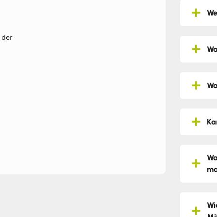
We
 der
Wa
Wa
Ka
Wa
ma
Wi
Mi