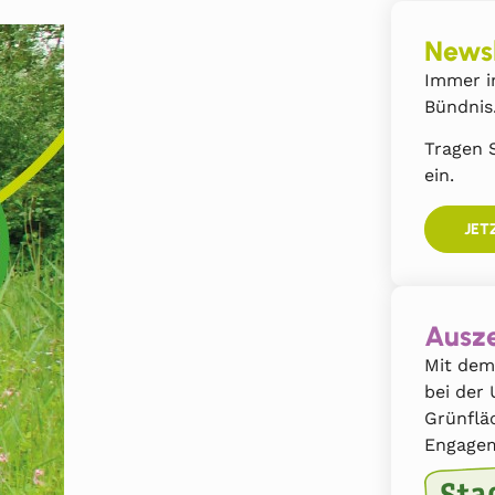
Newsl
Immer i
Bündnis
Tragen S
ein.
JET
Ausze
Mit dem
bei der
Grünflä
Engagem