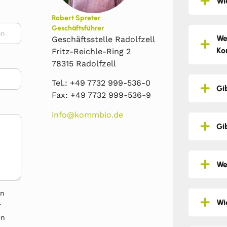
Wi
Robert Spreter
Geschäftsführer
We
Geschäftsstelle Radolfzell
Ko
Fritz-Reichle-Ring 2
78315 Radolfzell
Tel.: +49 7732 999-536-0
Gi
Fax: +49 7732 999-536-9
info@kommbio.de
Gi
We
en
Wi
r
en