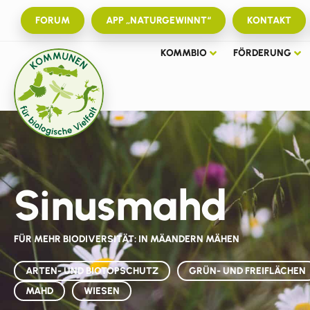
FORUM
APP „NATURGEWINNT“
KONTAKT
KOMMBIO
FÖRDERUNG
Sinusmahd
FÜR MEHR BIODIVERSITÄT: IN MÄANDERN MÄHEN
ARTEN- UND BIOTOPSCHUTZ
GRÜN- UND FREIFLÄCHEN
MAHD
WIESEN