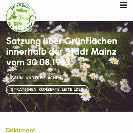
Satzung über Grünflächen
innerhalb der Stadt Mainz
vom 30.08.1983
GRÜN- UND FREIFLÄCHEN
STRATEGIEN, KONZEPTE, LEITBILDER
Dokument