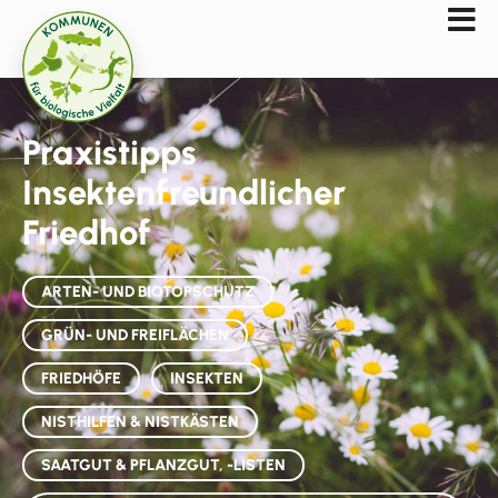
Praxistipps
Insektenfreundlicher
Friedhof
ARTEN- UND BIOTOPSCHUTZ
GRÜN- UND FREIFLÄCHEN
FRIEDHÖFE
INSEKTEN
NISTHILFEN & NISTKÄSTEN
SAATGUT & PFLANZGUT, -LISTEN