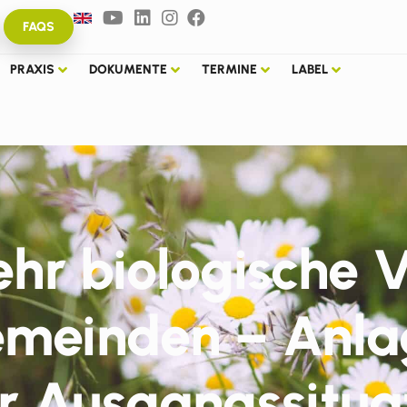
FAQS
PRAXIS
DOKUMENTE
TERMINE
LABEL
 biologische Vi
meinden – Anla
r Ausgangssitua