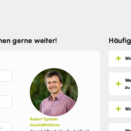
hnen gerne weiter!
Häufig
Wi
We
zu
Wi
Robert Spreter
Geschäftsführer
We