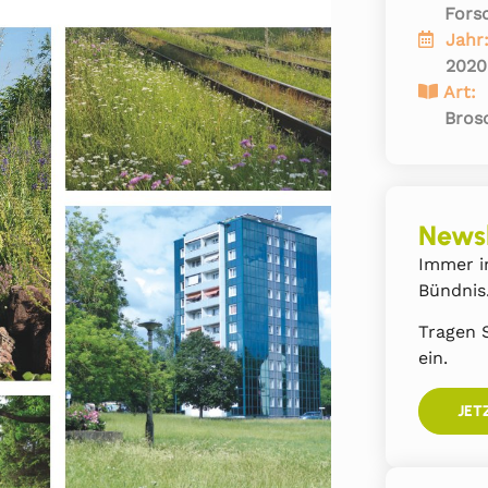
Fors
Jahr
2020
Art:
Bros
Newsl
Immer i
Bündnis
Tragen S
ein.
JET