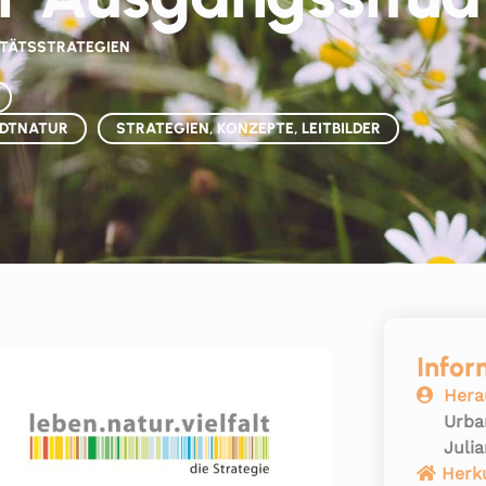
ITÄTSSTRATEGIEN
DTNATUR
STRATEGIEN, KONZEPTE, LEITBILDER
Infor
Hera
Urba
Juli
Herk