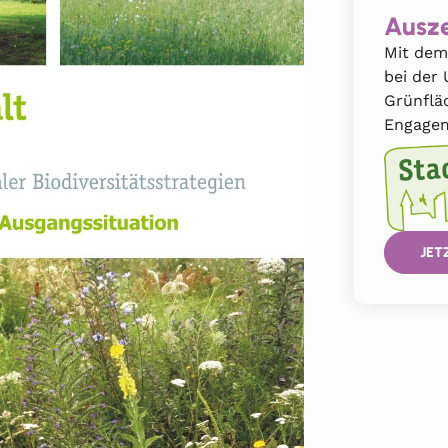
Ausze
Mit dem
bei der
Grünflä
Engagem
JET