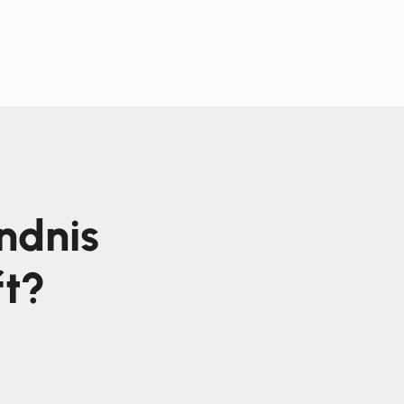
ndnis
ft?