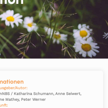
mationen
usgeber/Autor:
nNBS / Katharina Schumann, Anne Seiwert,
ane Mathey, Peter Werner
unft: