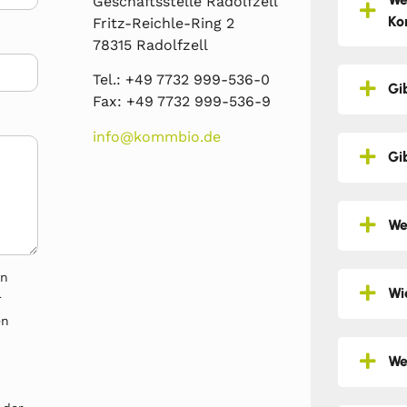
Geschäftsstelle Radolfzell
Ko
Fritz-Reichle-Ring 2
78315 Radolfzell
Tel.: +49 7732 999-536-0
Gi
Fax: +49 7732 999-536-9
info@kommbio.de
Gi
We
en
Wi
r
en
We