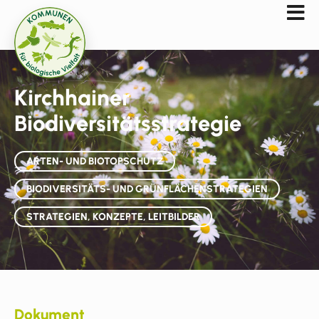
Kirchhainer
Biodiversitätsstrategie
ARTEN- UND BIOTOPSCHUTZ
BIODIVERSITÄTS- UND GRÜNFLÄCHENSTRATEGIEN
STRATEGIEN, KONZEPTE, LEITBILDER
Dokument