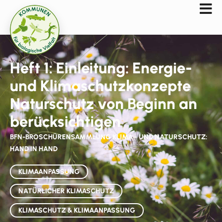
Heft 1: Einleitung: Energie-
und Klimaschutzkonzepte
Naturschutz von Beginn an
berücksichtigen
BFN-BROSCHÜRENSAMMLUNG KLIMA– UND NATURSCHUTZ:
HAND IN HAND
KLIMAANPASSUNG
NATÜRLICHER KLIMASCHUTZ
KLIMASCHUTZ & KLIMAANPASSUNG