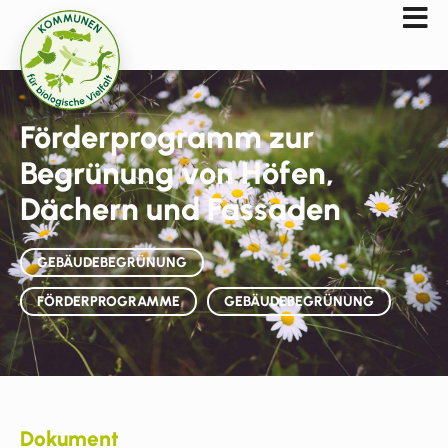
Förderprogramm zur
Begrünung von Höfen,
Dächern und Fassaden
GEBÄUDEBEGRÜNUNG
FÖRDERPROGRAMME
GEBÄUDEBEGRÜNUNG
Dokument