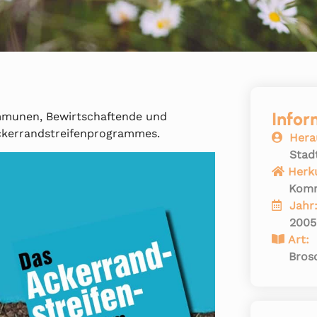
Infor
ommunen, Bewirtschaftende und
ckerrandstreifenprogrammes.
Hera
Stad
Herk
Kom
Jahr
2005
Art:
Bros