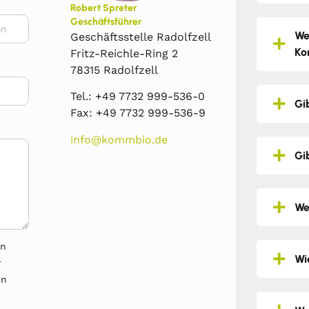
Robert Spreter
Geschäftsführer
We
Geschäftsstelle Radolfzell
Ko
Fritz-Reichle-Ring 2
78315 Radolfzell
Tel.: +49 7732 999-536-0
Gi
Fax: +49 7732 999-536-9
info@kommbio.de
Gi
We
en
Wi
r
en