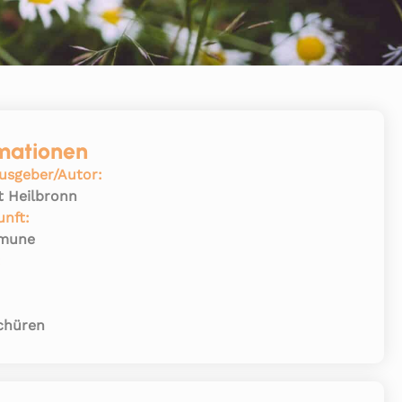
mationen
usgeber/Autor:
t Heilbronn
unft:
mune
:
chüren