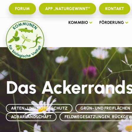
FORUM
APP „NATURGEWINNT“
KONTAKT
KOMMBIO
FÖRDERUNG
Das Ackerrand
ARTEN- UND BIOTOPSCHUTZ
GRÜN- UND FREIFLÄCHEN
AGRARLANDSCHAFT
FELDWEGESATZUNGEN, RÜCKGEW