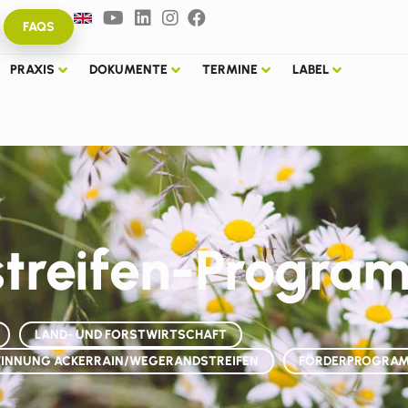
FAQS
PRAXIS
DOKUMENTE
TERMINE
LABEL
streifen-Progra
LAND- UND FORSTWIRTSCHAFT
INNUNG ACKERRAIN/WEGERANDSTREIFEN
FÖRDERPROGRA