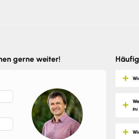
hnen gerne weiter!
Häufig
Wi
We
zu
Wi