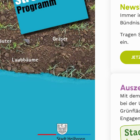
Newsl
Immer i
Bündnis
Tragen S
ein.
JET
Ausze
Mit dem
bei der
Grünflä
Engagem