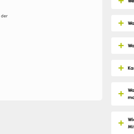
We
 der
Wa
Wa
Ka
Wa
ma
Wi
Mi