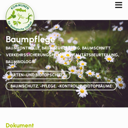
Baumpflege
BAUMKONTROLLE, BAUMBEURTEILUNG, BAUMSCHNITT,
VERKEHRSSICHERUNGSPFLICHT, VITALITÄTSBEURTEILUNG,
BAUMBIOLOGIE
ARTEN- UND BIOTOPSCHUTZ
BAUMSCHUTZ, -PFLEGE, -KONTROLLE, BIOTOPBÄUME
Dokument