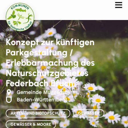
Konzept zur künftigen
Parkgestaltung /
Erlebbarmachung des
Naturschutzgebietes
Federbach Bruch
Gemeinde Muggensturm
Baden-Württemberg
ARTEN- UND BIOTOPSCHUTZ
GEWÄSSER
GEWÄSSER & MOORE